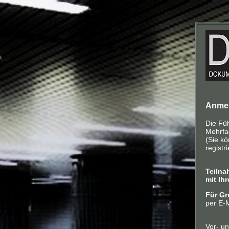
Anmel
Die Fü
Mehrfa
(Sie k
registr
Teilna
mit Ih
Für Gr
per E-M
Vor- u