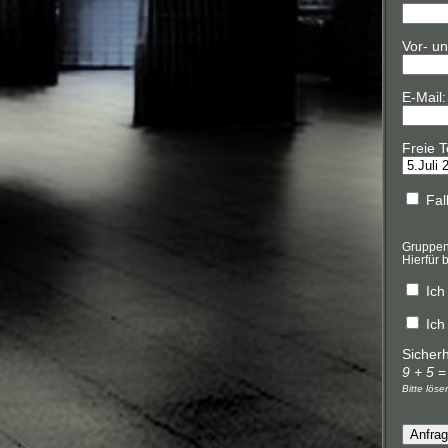
Vor- u
E-Mail
Freie T
Fall
Gruppen 
Hierfür 
Ich
Ich
Sicher
9 + 5
Bitte lös