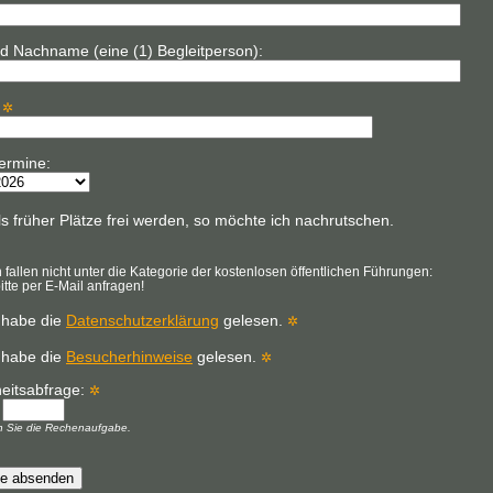
nd Nachname (eine (1) Begleitperson):
:
✲
ermine:
s früher Plätze frei werden, so möchte ich nachrutschen.
fallen nicht unter die Kategorie der kostenlosen öffentlichen Führungen:
bitte per E-Mail anfragen!
 habe die
Datenschutzerklärung
gelesen.
✲
 habe die
Besucherhinweise
gelesen.
✲
heitsabfrage:
✲
=
en Sie die Rechenaufgabe.