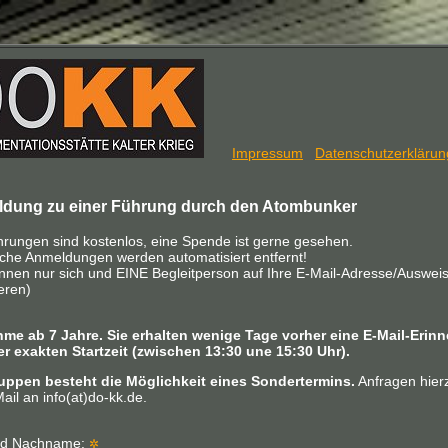
Impressum
Datenschutzerklärun
dung zu einer Führung durch den Atombunker
hrungen sind kostenlos, eine Spende ist gerne gesehen.
che Anmeldungen werden automatisiert entfernt!
önnen nur sich und EINE Begleitperson auf Ihre E-Mail-Adresse/Auswei
ieren)
hme ab 7 Jahre. Sie erhalten wenige Tage vorher eine E-Mail-Erin
rer exakten Startzeit (zwischen 13:30 une 15:30 Uhr).
uppen besteht die Möglichkeit eines Sondertermins.
Anfragen hierz
ail an info(at)do-kk.de.
nd Nachname:
✲