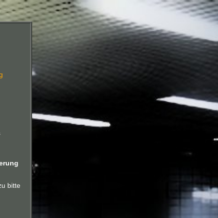
g
s
nerung
u bitte